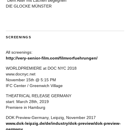
“Dem Alter mit Lachen begegnen”
DIE GLOCKE MÜNSTER
SCREENINGS
All screenings:
http://very-senior-film.com/filmvorfuehrungen/
WORLDPREMIERE at DOC NYC 2018
www.docnyc.net
November 15th @ 5:15 PM
IFC Center / Greenwich Village
THEATRICAL RELEASE GERMANY
start: March 28th, 2019
Premiere in Hamburg
DOK Preview-Germany, Leipzig, November 2017
www.dok-leipzig.de/de/industry/dok-preview/dok-preview-
germany