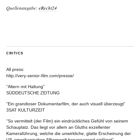
Quellenangabe:
eRecht24
CRITICS
All press:
http://very-senior-film.com/presse/
“Altern mit Haltung”
SÜDDEUTSCHE ZEITUNG
“Ein grandioser Dokumentarfilm, der auch visuell überzeugt”
3SAT KULTURZEIT
“So vermittelt (der Film) ein eindrückliches Gefühl von seinem
Schauplatz. Das liegt vor allem an Gluths exzellenter
Kameraführung, welche die unwirkliche, glatte Erscheinung der
US-amerikanischen Alltagswelt hervorragend einfängt”