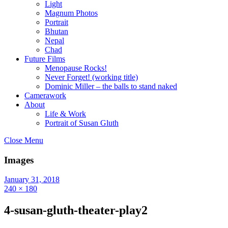
Light
Magnum Photos
Portrait
Bhutan
Nepal
Chad
Future Films
Menopause Rocks!
Never Forget! (working title)
Dominic Miller – the balls to stand naked
Camerawork
About
Life & Work
Portrait of Susan Gluth
Close Menu
Images
January 31, 2018
240 × 180
4-susan-gluth-theater-play2