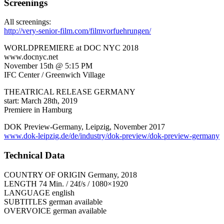
Screenings
All screenings:
http://very-senior-film.com/filmvorfuehrungen/
WORLDPREMIERE at DOC NYC 2018
www.docnyc.net
November 15th @ 5:15 PM
IFC Center / Greenwich Village
THEATRICAL RELEASE GERMANY
start: March 28th, 2019
Premiere in Hamburg
DOK Preview-Germany, Leipzig, November 2017
www.dok-leipzig.de/de/industry/dok-preview/dok-preview-germany
Technical Data
COUNTRY OF ORIGIN Germany, 2018
LENGTH 74 Min. / 24f/s / 1080×1920
LANGUAGE english
SUBTITLES german available
OVERVOICE german available