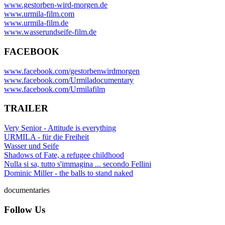
www.gestorben-wird-morgen.de
www.urmila-film.com
www.urmila-film.de
www.wasserundseife-film.de
FACEBOOK
www.facebook.com/gestorbenwirdmorgen
www.facebook.com/Urmiladocumentary
www.facebook.com/Urmilafilm
TRAILER
Very Senior - Attitude is everything
URMILA - für die Freiheit
Wasser und Seife
Shadows of Fate, a refugee childhood
Nulla si sa, tutto s'immagina ... secondo Fellini
Dominic Miller - the balls to stand naked
documentaries
Follow Us