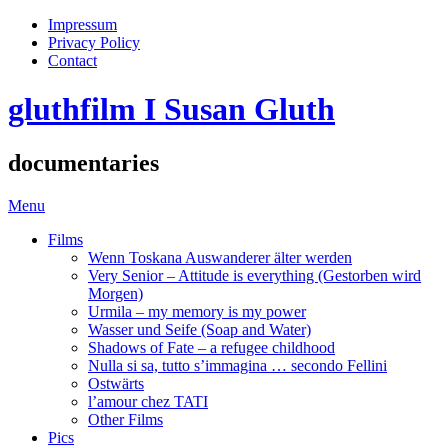
Impressum
Privacy Policy
Contact
gluthfilm I Susan Gluth
documentaries
Menu
Films
Wenn Toskana Auswanderer älter werden
Very Senior – Attitude is everything (Gestorben wird
Morgen)
Urmila – my memory is my power
Wasser und Seife (Soap and Water)
Shadows of Fate – a refugee childhood
Nulla si sa, tutto s’immagina … secondo Fellini
Ostwärts
l’amour chez TATI
Other Films
Pics