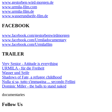
www.gestorben-wird-morgen.de
www.urmila-film.com
www.urmila-film.de
www.wasserundseife-film.de
FACEBOOK
www.facebook.com/gestorbenwirdmorgen
www.facebook.com/Urmiladocumentary
www.facebook.com/Urmilafilm
TRAILER
Very Senior - Attitude is everything
URMILA - für die Freiheit
Wasser und Seife
Shadows of Fate, a refugee childhood
Nulla si sa, tutto s'immagina ... secondo Fellini
Dominic Miller - the balls to stand naked
documentaries
Follow Us