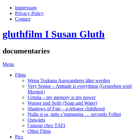
Impressum
Privacy Policy
Contact
gluthfilm I Susan Gluth
documentaries
Menu
Films
Wenn Toskana Auswanderer älter werden
Very Senior – Attitude is everything (Gestorben wird
Morgen)
Urmila – my memory is my power
Wasser und Seife (Soap and Water)
Shadows of Fate – a refugee childhood
Nulla si sa, tutto s’immagina … secondo Fellini
Ostwärts
l’amour chez TATI
Other Films
Pics