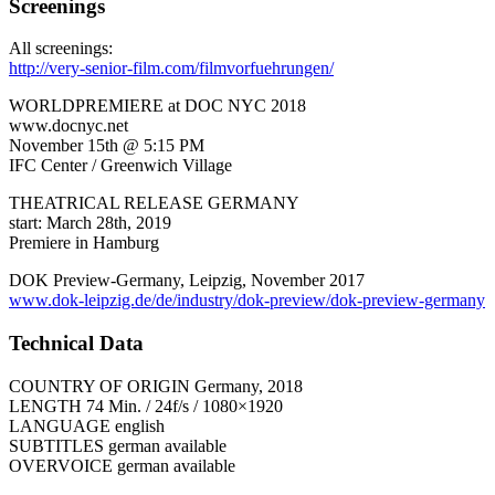
Screenings
All screenings:
http://very-senior-film.com/filmvorfuehrungen/
WORLDPREMIERE at DOC NYC 2018
www.docnyc.net
November 15th @ 5:15 PM
IFC Center / Greenwich Village
THEATRICAL RELEASE GERMANY
start: March 28th, 2019
Premiere in Hamburg
DOK Preview-Germany, Leipzig, November 2017
www.dok-leipzig.de/de/industry/dok-preview/dok-preview-germany
Technical Data
COUNTRY OF ORIGIN Germany, 2018
LENGTH 74 Min. / 24f/s / 1080×1920
LANGUAGE english
SUBTITLES german available
OVERVOICE german available