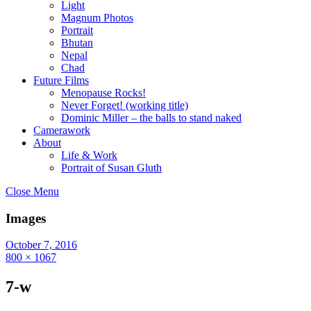
Light
Magnum Photos
Portrait
Bhutan
Nepal
Chad
Future Films
Menopause Rocks!
Never Forget! (working title)
Dominic Miller – the balls to stand naked
Camerawork
About
Life & Work
Portrait of Susan Gluth
Close Menu
Images
October 7, 2016
800 × 1067
7-w