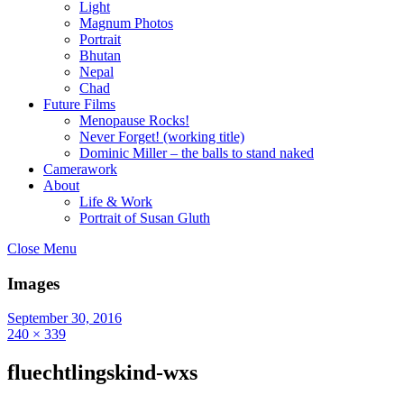
Light
Magnum Photos
Portrait
Bhutan
Nepal
Chad
Future Films
Menopause Rocks!
Never Forget! (working title)
Dominic Miller – the balls to stand naked
Camerawork
About
Life & Work
Portrait of Susan Gluth
Close Menu
Images
September 30, 2016
240 × 339
fluechtlingskind-wxs