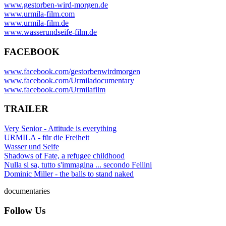
www.gestorben-wird-morgen.de
www.urmila-film.com
www.urmila-film.de
www.wasserundseife-film.de
FACEBOOK
www.facebook.com/gestorbenwirdmorgen
www.facebook.com/Urmiladocumentary
www.facebook.com/Urmilafilm
TRAILER
Very Senior - Attitude is everything
URMILA - für die Freiheit
Wasser und Seife
Shadows of Fate, a refugee childhood
Nulla si sa, tutto s'immagina ... secondo Fellini
Dominic Miller - the balls to stand naked
documentaries
Follow Us