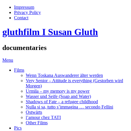
Impressum
Privacy Policy
Contact
gluthfilm I Susan Gluth
documentaries
Menu
Films
Wenn Toskana Auswanderer älter werden
Very Senior – Attitude is everything (Gestorben wird
Morgen)
Urmila – my memory is my power
Wasser und Seife (Soap and Water)
Shadows of Fate – a refugee childhood
Nulla si sa, tutto s’immagina … secondo Fellini
Ostwärts
l’amour chez TATI
Other Films
Pics