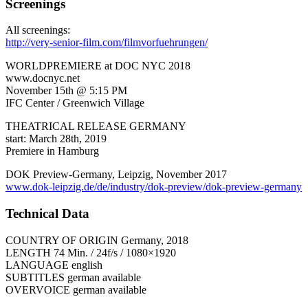
Screenings
All screenings:
http://very-senior-film.com/filmvorfuehrungen/
WORLDPREMIERE at DOC NYC 2018
www.docnyc.net
November 15th @ 5:15 PM
IFC Center / Greenwich Village
THEATRICAL RELEASE GERMANY
start: March 28th, 2019
Premiere in Hamburg
DOK Preview-Germany, Leipzig, November 2017
www.dok-leipzig.de/de/industry/dok-preview/dok-preview-germany
Technical Data
COUNTRY OF ORIGIN Germany, 2018
LENGTH 74 Min. / 24f/s / 1080×1920
LANGUAGE english
SUBTITLES german available
OVERVOICE german available