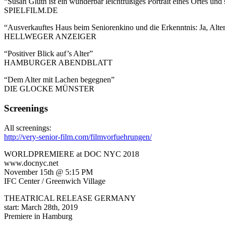
“Susan Gluth ist ein wunderbar leichtfüßiges Portrait eines Ortes u
SPIELFILM.DE
“Ausverkauftes Haus beim Seniorenkino und die Erkenntnis: Ja, Alte
HELLWEGER ANZEIGER
“Positiver Blick auf’s Alter”
HAMBURGER ABENDBLATT
“Dem Alter mit Lachen begegnen”
DIE GLOCKE MÜNSTER
Screenings
All screenings:
http://very-senior-film.com/filmvorfuehrungen/
WORLDPREMIERE at DOC NYC 2018
www.docnyc.net
November 15th @ 5:15 PM
IFC Center / Greenwich Village
THEATRICAL RELEASE GERMANY
start: March 28th, 2019
Premiere in Hamburg