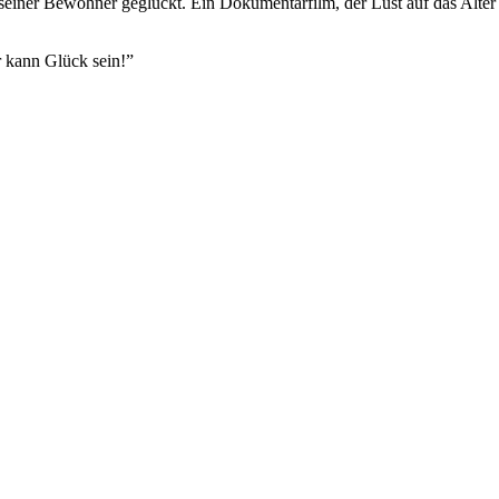
nd seiner Bewohner geglückt. Ein Dokumentarfilm, der Lust auf das Alt
r kann Glück sein!”