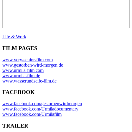
Life & Work
FILM PAGES
www.very-senior-film.com
www.gestorben-wird-morgen.de
www.urmila-film.com
www.urmila-film.de
www.wasserundseife-film.de
FACEBOOK
www.facebook.com/gestorbenwirdmorgen
www.facebook.com/Urmiladocumentary
www.facebook.com/Urmilafilm
TRAILER