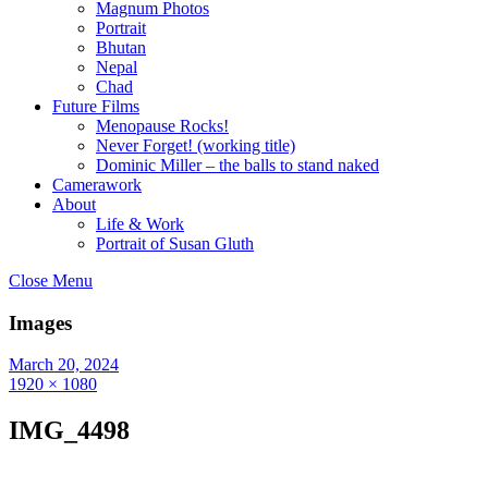
Magnum Photos
Portrait
Bhutan
Nepal
Chad
Future Films
Menopause Rocks!
Never Forget! (working title)
Dominic Miller – the balls to stand naked
Camerawork
About
Life & Work
Portrait of Susan Gluth
Close Menu
Images
March 20, 2024
1920 × 1080
IMG_4498