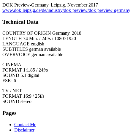
DOK Preview-Germany, Leipzig, November 2017
www.dok-leipzig.de/de/industry/dok-preview/dok-preview-germany
Technical Data
COUNTRY OF ORIGIN Germany, 2018
LENGTH 74 Min. / 24f/s / 1080×1920
LANGUAGE english
SUBTITLES german available
OVERVOICE german available
CINEMA
FORMAT 1:1,85 / 24f/s
SOUND 5.1 digital
FSK: 6
TV / NET
FORMAT 16:9 / 25f/s
SOUND stereo
Pages
Contact Me
Disclaimer