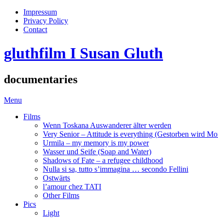
Impressum
Privacy Policy
Contact
gluthfilm I Susan Gluth
documentaries
Menu
Films
Wenn Toskana Auswanderer älter werden
Very Senior – Attitude is everything (Gestorben wird Mo
Urmila – my memory is my power
Wasser und Seife (Soap and Water)
Shadows of Fate – a refugee childhood
Nulla si sa, tutto s’immagina … secondo Fellini
Ostwärts
l’amour chez TATI
Other Films
Pics
Light