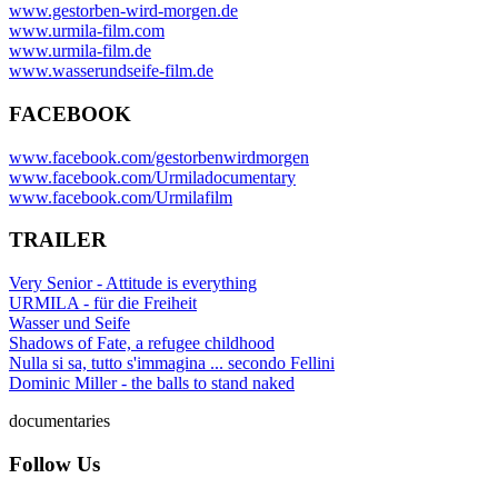
www.gestorben-wird-morgen.de
www.urmila-film.com
www.urmila-film.de
www.wasserundseife-film.de
FACEBOOK
www.facebook.com/gestorbenwirdmorgen
www.facebook.com/Urmiladocumentary
www.facebook.com/Urmilafilm
TRAILER
Very Senior - Attitude is everything
URMILA - für die Freiheit
Wasser und Seife
Shadows of Fate, a refugee childhood
Nulla si sa, tutto s'immagina ... secondo Fellini
Dominic Miller - the balls to stand naked
documentaries
Follow Us