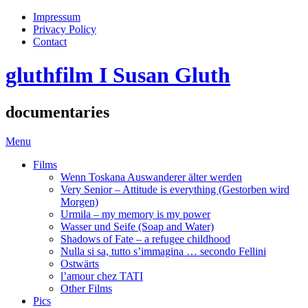
Impressum
Privacy Policy
Contact
gluthfilm I Susan Gluth
documentaries
Menu
Films
Wenn Toskana Auswanderer älter werden
Very Senior – Attitude is everything (Gestorben wird
Morgen)
Urmila – my memory is my power
Wasser und Seife (Soap and Water)
Shadows of Fate – a refugee childhood
Nulla si sa, tutto s’immagina … secondo Fellini
Ostwärts
l’amour chez TATI
Other Films
Pics