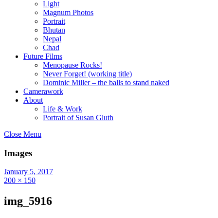
Light
Magnum Photos
Portrait
Bhutan
Nepal
Chad
Future Films
Menopause Rocks!
Never Forget! (working title)
Dominic Miller – the balls to stand naked
Camerawork
About
Life & Work
Portrait of Susan Gluth
Close Menu
Images
January 5, 2017
200 × 150
img_5916