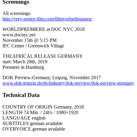
Screenings
All screenings:
http://very-senior-film.com/filmvorfuehrungen/
WORLDPREMIERE at DOC NYC 2018
www.docnyc.net
November 15th @ 5:15 PM
IFC Center / Greenwich Village
THEATRICAL RELEASE GERMANY
start: March 28th, 2019
Premiere in Hamburg
DOK Preview-Germany, Leipzig, November 2017
www.dok-leipzig.de/de/industry/dok-preview/dok-preview-germany
Technical Data
COUNTRY OF ORIGIN Germany, 2018
LENGTH 74 Min. / 24f/s / 1080×1920
LANGUAGE english
SUBTITLES german available
OVERVOICE german available